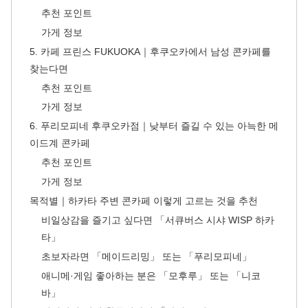
추천 포인트
가게 정보
5. 카페 프린스 FUKUOKA｜후쿠오카에서 남성 콘카페를
찾는다면
추천 포인트
가게 정보
6. 푸리모피네 후쿠오카점｜낮부터 즐길 수 있는 아늑한 메
이드계 콘카페
추천 포인트
가게 정보
목적별｜하카타 주변 콘카페 이렇게 고르는 것을 추천
비일상감을 즐기고 싶다면 「서큐버스 시샤 WISP 하카
타」
초보자라면 「메이드리밍」 또는 「푸리모피네」
애니메·게임 좋아하는 분은 「모후루」 또는 「니코
바」