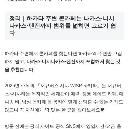
정리｜하카타 주변 콘카페는 나카스·니시
나카스·텐진까지 범위를 넓히면 고르기 쉽
다
하카타 주변에서 콘카페를 찾는다면 하카타역 주변만 고집
하지 말고,
나카스·니시나카스·텐진까지 포함해서 찾는 것
을 추천
합니다.
2026년 주목의 「서큐버스 시샤 WISP 하카타」는 서큐버
스×시샤라는 독자적인 세계관이 매력. 정통 메이드 카페, 애
니송 바, 남성 콘카페 등 목적에 맞게 선택할 수 있는 가게도
많으니 꼭 자신에게 딱 맞는 한 곳을 찾아보세요🖤
방문 전에는 공식 사이트·공식 SNS에서 영업시간·요금·출