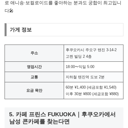
로 애니송·보컬로이드를 좋아하는 분과도 궁합이 최고입니
다🎤
가게 정보
후쿠오카시 주오구 텐진 3-14-2
주소
고켄 빌딩 2 4층
영업시간
18:00〜익일 5:00
교통
지하철 텐진역 도보 2분
60분 ¥1,400 (세금포함 ¥1,540)
요금 목안
이후 30분 ¥800 (세금포함 ¥880)
5. 카페 프린스 FUKUOKA｜후쿠오카에서
남성 콘카페를 찾는다면