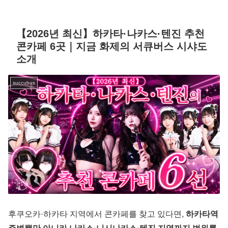
【2026년 최신】하카타·나카스·텐진 추천
콘카페 6곳｜지금 화제의 서큐버스 시샤도
소개
succubus
후쿠오카·하카타 지역에서 콘카페를 찾고 있다면,
하카타역