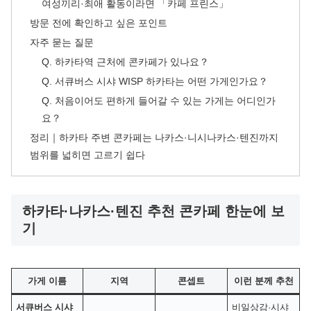
여성끼리·최애 활동이라면 「카페 프린스」
방문 전에 확인하고 싶은 포인트
자주 묻는 질문
Q. 하카타역 근처에 콘카페가 있나요？
Q. 서큐버스 시샤 WISP 하카타는 어떤 가게인가요？
Q. 처음이어도 편하게 들어갈 수 있는 가게는 어디인가
요？
정리｜하카타 주변 콘카페는 나카스·니시나카스·텐진까지
범위를 넓히면 고르기 쉽다
하카타·나카스·텐진 추천 콘카페 한눈에 보
기
가게 이름
지역
콘셉트
이런 분께 추천
서큐버스 시샤
비일상감·시샤