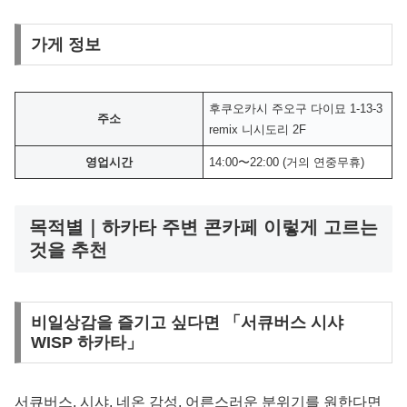
가게 정보
후쿠오카시 주오구 다이묘 1-13-3
주소
remix 니시도리 2F
영업시간
14:00〜22:00 (거의 연중무휴)
목적별｜하카타 주변 콘카페 이렇게 고르는
것을 추천
비일상감을 즐기고 싶다면 「서큐버스 시샤
WISP 하카타」
서큐버스, 시샤, 네온 감성, 어른스러운 분위기를 원한다면