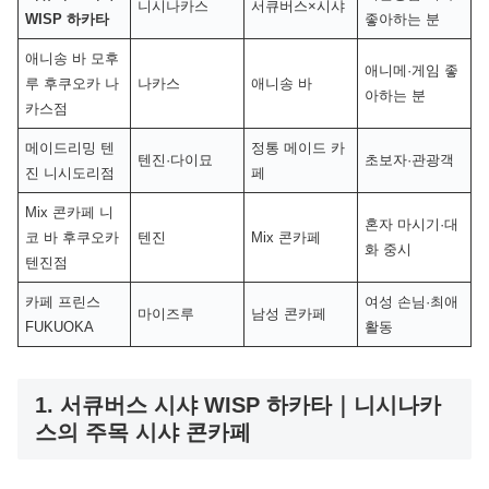
니시나카스
서큐버스×시샤
WISP 하카타
좋아하는 분
애니송 바 모후
애니메·게임 좋
루 후쿠오카 나
나카스
애니송 바
아하는 분
카스점
메이드리밍 텐
정통 메이드 카
텐진·다이묘
초보자·관광객
진 니시도리점
페
Mix 콘카페 니
혼자 마시기·대
코 바 후쿠오카
텐진
Mix 콘카페
화 중시
텐진점
카페 프린스
여성 손님·최애
마이즈루
남성 콘카페
FUKUOKA
활동
1. 서큐버스 시샤 WISP 하카타｜니시나카
스의 주목 시샤 콘카페