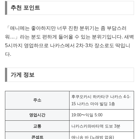
추천 포인트
「애니메는 좋아하지만 너무 진한 분위기는 좀 부담스러
워…」라는 분도 편하게 들어올 수 있는 분위기입니다. 새벽
5시까지 영업하므로 나카스에서 2차·3차 장소로도 딱입니
다.
가게 정보
후쿠오카시 하카타구 나카스 4-1-
주소
15 나카스 마야 빌딩 1층
영업시간
19:00〜익일 5:00
교통
나카스카와바타역 도보 3분
콘셉트
애니송 바 (노래방 없음)