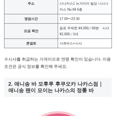
주소
시나카스1 뉴가이아 빌딩 니시나
카스 No.84 6층
영업시간
17:00〜23:30
음료 무제한 ¥4,000／60분 시샤
요금 목안
¥2,000／1대
콘셉트
서큐버스×시샤
※시샤를 취급하는 가게이므로 연령 확인이 있습니다. 이용
조건은 공식 정보를 확인해 주세요.
2. 애니송 바 모후루 후쿠오카 나카스점｜
애니송 팬이 모이는 나카스의 정番 바